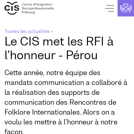
Page de contact
Aller au contenu
Page d'accueil
Aller au menu
Navigation interne
Toutes les actualités »
Le CIS met les RFI à
l'honneur - Pérou
Cette année, notre équipe des
mandats communication a collaboré à
la réalisation des supports de
communication des Rencontres de
Folklore Internationales. Alors on a
voulu les mettre à l'honneur à notre
façon.