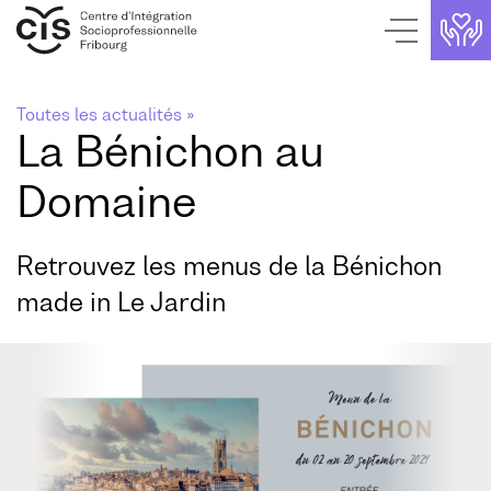
Page de contact
Aller au contenu
Page d'accueil
Aller au menu
Navigation interne
Toutes les actualités »
La Bénichon au
Domaine
Retrouvez les menus de la Bénichon
made in Le Jardin