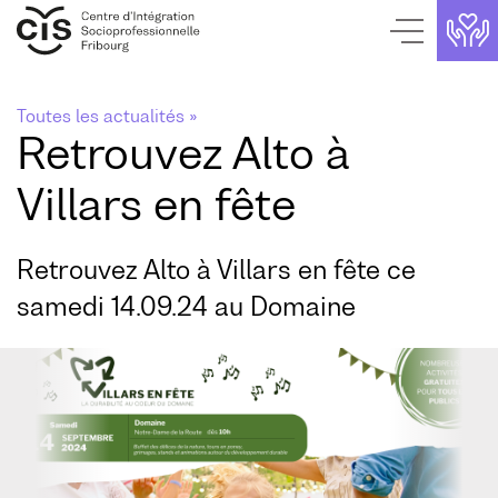
Page de contact
Aller au contenu
Page d'accueil
Aller au menu
Navigation interne
Toutes les actualités »
Retrouvez Alto à
Villars en fête
Retrouvez Alto à Villars en fête ce
samedi 14.09.24 au Domaine