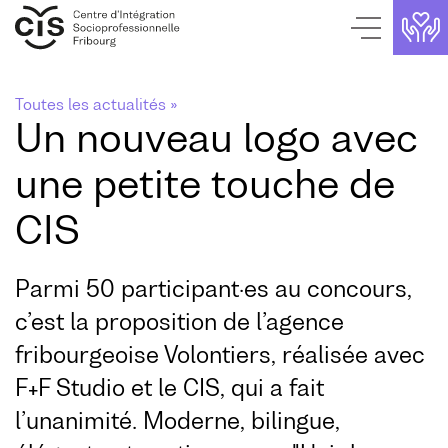
Page de contact
Aller au contenu
Page d'accueil
Aller au menu
Navigation interne
Toutes les actualités »
Un nouveau logo avec
une petite touche de
CIS
Parmi 50 participant·es au concours,
c’est la proposition de l’agence
fribourgeoise Volontiers, réalisée avec
F+F Studio et le CIS, qui a fait
l’unanimité. Moderne, bilingue,