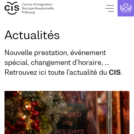
Page de contact
Aller au contenu
Page d'accueil
Aller au menu
Navigation interne
Actualités
Nouvelle prestation, événement
spécial, changement d'horaire, ...
Retrouvez ici toute l'actualité du
CIS
.