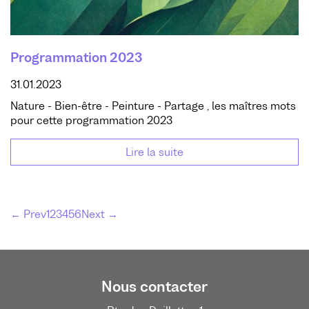
Programmation 2023
31.01.2023
Nature - Bien-être - Peinture - Partage , les maîtres mots
pour cette programmation 2023
Lire la suite
← Prev
1
2
3
4
5
6
Next →
Nous contacter